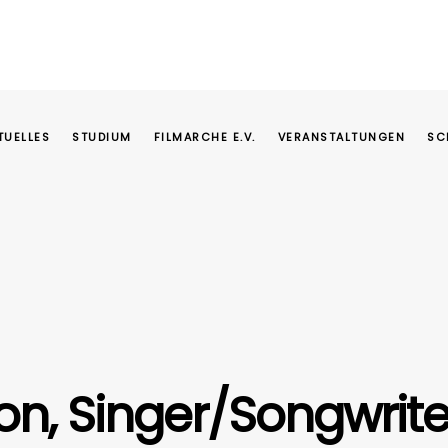
TUELLES
STUDIUM
FILMARCHE E.V.
VERANSTALTUNGEN
SC
on, Singer/Songwrite