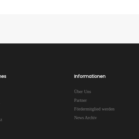
hes
Informationen
Über Uns
Partner
m
Fördermitglied werden
News Archiv
tz