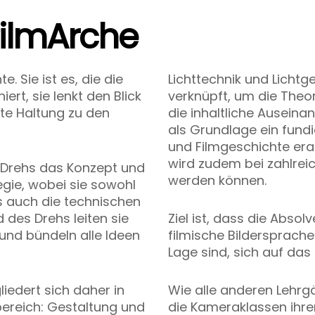
filmArche
. Sie ist es, die die
Lichttechnik und Licht
ert, sie lenkt den Blick
verknüpft, um die Theori
te Haltung zu den
die inhaltliche Auseina
als Grundlage ein fundi
und Filmgeschichte era
wird zudem bei zahlrei
 Drehs das Konzept und
werden können.
egie, wobei sie sowohl
ls auch die technischen
 des Drehs leiten sie
Ziel ist, dass die Absol
und bündeln alle Ideen
filmische Bildersprach
Lage sind, sich auf das 
iedert sich daher in
Wie alle anderen Lehrg
ereich: Gestaltung und
die Kameraklassen ihren