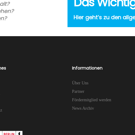
Das Wichtig
alt?
ehen?
Hier geht’s zu den all
en?
hes
Informationen
Über Uns
Partner
m
Fördermitglied werden
News Archiv
tz