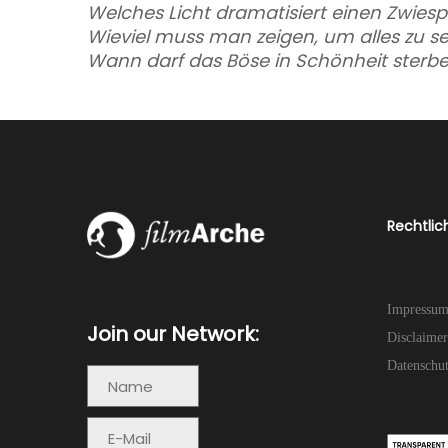
Welches Licht dramatisiert einen Zwiesp
Wieviel muss man zeigen, um alles zu s
Wann darf das Böse in Schönheit sterb
Rechtlic
Impressu
Join our Network:
Disclaimer
Datenschu