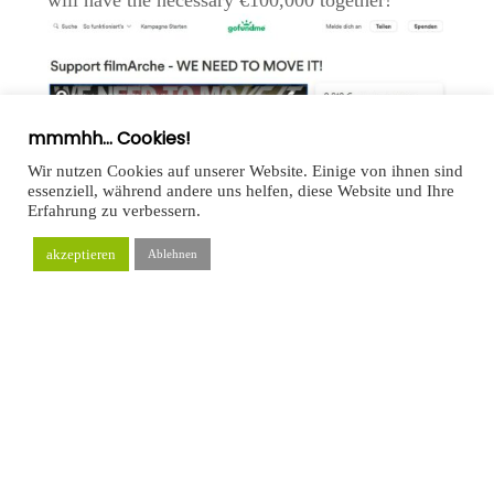
will have the necessary €100,000 together!
mmmhh... Cookies!
Wir nutzen Cookies auf unserer Website. Einige von ihnen sind
essenziell, während andere uns helfen, diese Website und Ihre
Erfahrung zu verbessern.
akzeptieren
Ablehnen
Go to our GoFundMe-
Campaign
Alternatively, you can also
donate via
this page
or find out about direct loans!