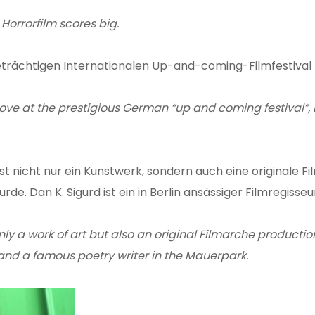
Horrorfilm scores big.
rächtigen Internationalen Up-and-coming-Filmfestival Han
love at the prestigious German “up and coming festival”, D
t nicht nur ein Kunstwerk, sondern auch eine originale F
de. Dan K. Sigurd ist ein in Berlin ansässiger Filmregisse
nly a work of art but also an original Filmarche product
r and a famous poetry writer in the Mauerpark.