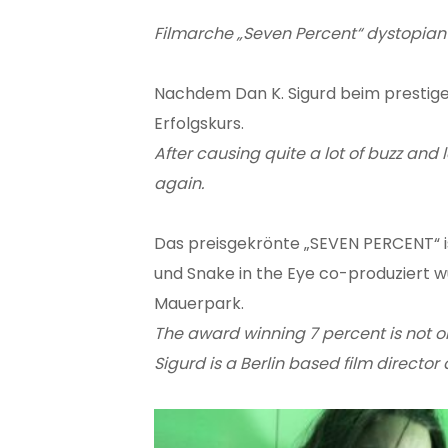
Filmarche „Seven Percent“ dystopian 
Nachdem Dan K. Sigurd beim prestiget
Erfolgskurs.
After causing quite a lot of buzz and 
again.
Das preisgekrönte „SEVEN PERCENT“ is
und Snake in the Eye co-produziert wur
Mauerpark.
The award winning 7 percent is not o
Sigurd is a Berlin based film directo